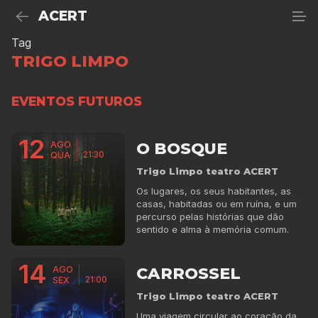
ACERT
Tag
TRIGO LIMPO
EVENTOS FUTUROS
12
O BOSQUE
AGO
21:30
QUA
Trigo Limpo teatro ACERT
Os lugares, os seus habitantes, as
casas, habitadas ou em ruína, e um
percurso pelas histórias que dão
sentido e alma à memória comum.
14
CARROSSEL
AGO
21:00
SEX
Trigo Limpo teatro ACERT
Uma viagem circular ao coração da