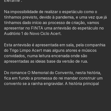
Elefante”.
Na impossibilidade de realizar o espetáculo como o
tínhamos previsto, devido à pandemia, e uma vez que já
tínhamos dado início ao processo de criação, vamos
apresentar no FINTA uma antevisão do espetáculo no
Auditório 1 do Novo Ciclo Acert.
Esta antevisão é apresentada em sala, pela companhia
do Trigo Limpo Acert mais alguns atores e músicos
convidados, numa leitura encenada onde são
apresentadas as ideias base da versão de rua.
Do romance O Memorial do Convento, nesta história,
fica em fundo a promessa do rei mandar construir um
convento se a rainha engravidar. A história principal
desta narrativa é o encontro improvável do padre
Bartolomeu de Gusmão, Baltazar Sete-sóis, Blimunda
Sete-luas e Domenico Scarlatti. No centro, a
construção, a montagem e a viagem da Passarola. Em
paralelo com a construção do convento de Mafra. E