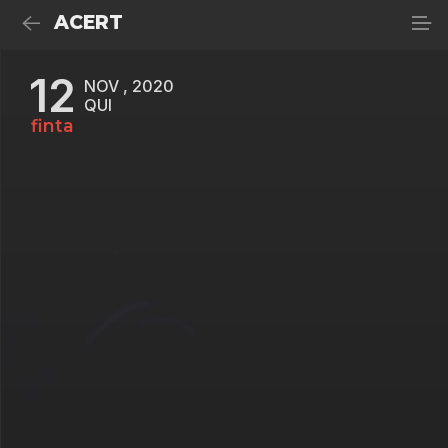
ACERT
12
NOV , 2020
QUI
finta