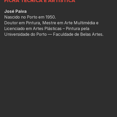
FICHA TÉCNICA E ARTÍSTICA
José Paiva
Nascido no Porto em 1950.
Doutor em Pintura, Mestre em Arte Multimédia e
Licenciado em Artes Plásticas – Pintura pela
Universidade do Porto — Faculdade de Belas Artes.
Professor Emérito da Universidade do Porto, Professor
Jubilado da FBAUP. Investigador Integrado do i2ADS
(Instituto de Investigação em Arte, Design e
Sociedade), pertencendo à sua Direcção. Integra a
plataforma de investigação ID_CAI — IDENTIDADES -
Colectivo de Acção e Investigação.
Co-coordenador do movimento intercultural
IDENTIDADES onde estimula o envolvimento em
acções interculturais de índole artístico e cultural com
comunidades em Moçambique, Brasil, Cabo Verde e
Portugal.
Exposições individuais, desde 1983:
Brasil -Campina Grande e Recife;