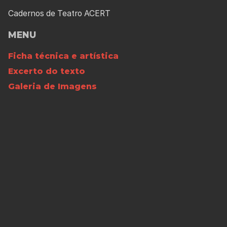
Cadernos de Teatro ACERT
MENU
Ficha técnica e artística
Excerto do texto
Galeria de Imagens
Calendarização
FICHA TÉCNICA E ARTÍSTICA
Estreia
Dezembro 1994
Novo Ciclo ACERT, Tondela
Texto
a partir de textos de
Santos Fernando
Adaptação e encenação
José Rui