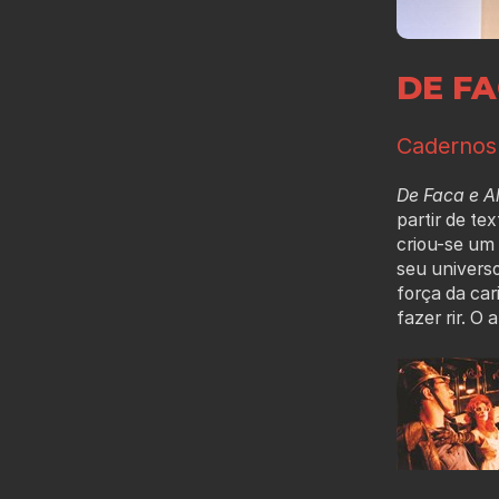
DE F
Cadernos
De Faca e A
partir de t
criou-se um 
seu univers
força da ca
fazer rir. O