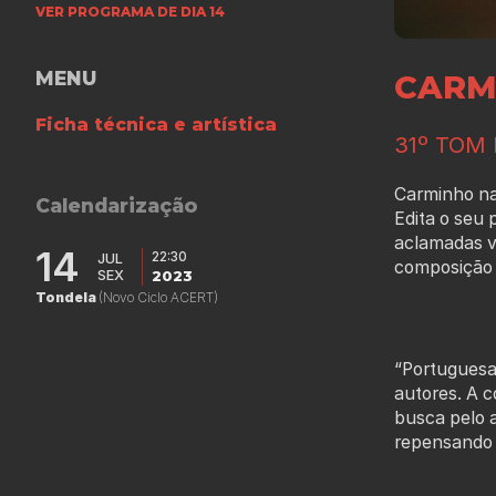
VER PROGRAMA DE DIA 14
MENU
CARM
Ficha técnica e artística
31º TOM
Carminho nas
Calendarização
Edita o seu 
aclamadas v
14
22:30
JUL
composição 
SEX
2023
Tondela
(Novo Ciclo ACERT)
“Portuguesa”
autores. A 
busca pelo 
repensando 