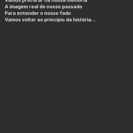
Vamos procurar na nossa memória
A imagem real do nosso passado
Para entender o nosso fado
Vamos voltar ao princípio da história…
MENU
Ficha técnica e artística
Galeria de imagens
Calendarização
FICHA TÉCNICA E ARTÍSTICA
Coordenação Geral
Pompeu José
Dramaturgia e Concepção do Espectáculo
Equipa
Artística do Trigo Limpo teatro ACERT
Música e Direcção Musical
Fran Pérez
Coordenação de Percussões
Tsetse