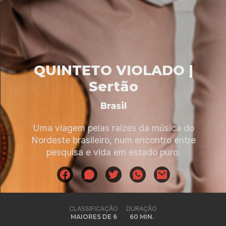
QUINTETO VIOLADO |
Sertão
Brasil
Uma viagem pelas raízes da música do
Nordeste brasileiro, num encontro entre
pesquisa e vida em estado puro.
CLASSIFICAÇÃO
DURAÇÃO
MAIORES DE 6
60 MIN.