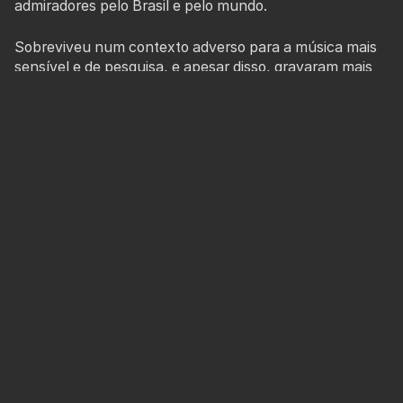
admiradores pelo Brasil e pelo mundo.
Sobreviveu num contexto adverso para a música mais
sensível e de pesquisa, e apesar disso, gravaram mais
de 30 álbuns nacionais e seis internacionais, realizaram
14 digressões ou apresentações internacionais,
receberam vários prémios e mantiveram uma atividade
constante de concertos no Brasil.
Hoje é um dos grupos mais emblemáticos da música
brasileira, reconhecido pela forma pioneira como cruza
a tradição popular do Nordeste com uma linguagem
musical contemporânea.
Ao longo da sua história, o Quinteto Violado afirmou-se
como um verdadeiro embaixador da cultura brasileira
no mundo. No Tom de Festa apresentam SERTÃO, um
concerto baseado na história de vida de viajante do
Quinteto Violado, tendo como referência as vivências
no SERTÃO, por onde andou no mundo, assim como na