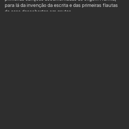
para lá da invenção da escrita e das primeiras flautas
de osso descobertas em grutas.
Talvez seja aí que reside o nosso fascínio, numa
constante passagem orgânica e intemporal
de testemunho. A produção de instrumentos e a nossa
habilidade de os utilizar com as mais belas variáveis é
uma marca de universalidade e um gesto de genuína
Humanidade.
Instrumentário
O Mundo está povoado de instrumentos musicais. Com