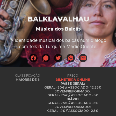
BALKLAVALHAU
Música dos Balcãs
A identidade musical dos balcãs num diálogo
com folk da Turquia e Médio Oriente.
CLASSIFICAÇÃO
PREÇO
MAIORES DE 6
BILHETEIRA ONLINE
PASSE GERAL:
GERAL- 20€ // ASSOCIADO- 12,25€
JOVEM/REFORMADO:
GERAL- 7,5€ // ASSOCIADO- 5€
DIÁRIO
GERAL- 7,5€ // ASSOCIADO- 5€
JOVEM/REFORMADO:
GERAL- 4€ // ASSOCIADO- 2,5€