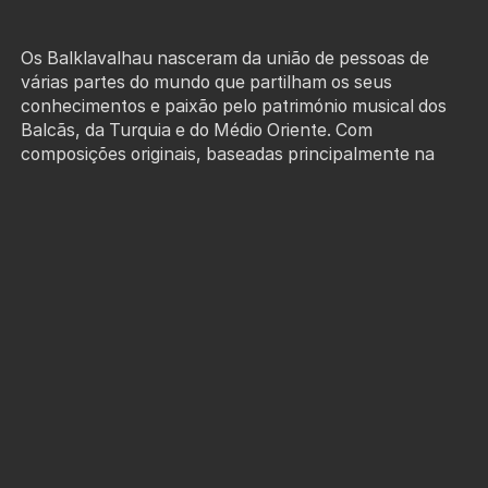
Os Balklavalhau nasceram da união de pessoas de
várias partes do mundo que partilham os seus
conhecimentos e paixão pelo património musical dos
Balcãs, da Turquia e do Médio Oriente. Com
composições originais, baseadas principalmente na
música tradicional balcânica, mas também
incorporando o património folclórico das suas próprias
terras, criando uma personalidade musical da banda
rica com as suas diversas origens culturais.
O concerto dos Balklavalhau é uma viagem sonora
através das tradições da Europa de Leste,
incorporando influências latinas, árabes, eslavas e
muitas outras nuances harmónicas, rítmicas e
melódicas. Entre diversos idiomas e sonoridades,
encontramos uma mensagem que as une a todas: as
expressões genuínas do espírito humano não
conhecem fronteiras, classes sociais ou