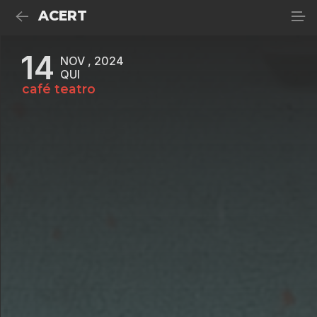
ACERT
14
NOV , 2024
QUI
café teatro