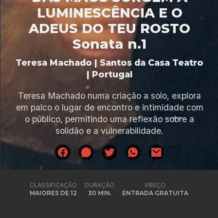
LUMINESCÊNCIA E O
ADEUS DO TEU ROSTO
Sonata n.1
Teresa Machado | Santos da Casa Teatro
| Portugal
Teresa Machado numa criação a solo, explora
em palco o lugar de encontro e intimidade com
o público, permitindo uma reflexão sobre a
solidão e a vulnerabilidade.
CLASSIFICAÇÃO
DURAÇÃO
PREÇO
MAIORES DE 12
30 MIN.
ENTRADA GRATUITA