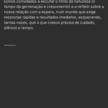
somos convidados a escutar o ritmo da natureza (o
tempo da germinação e crescimento) e a refletir sobre a
nossa relação com a espera, num mundo que exige
respostas rápidas e resultados imediatos, esquecendo,
tantas vezes, que o que cresce precisa de cuidado,
silêncio e tempo.
_______
PUB. ESCOLAR 7, 8 MAIO
MENU
Ficha técnica e artística
Márcia Leite sobre os 50 anos da ACERT
Calendarização