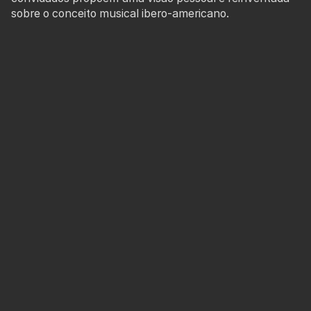
sobre o conceito musical ibero-americano.
MENU
Ficha técnica e artística
SOBRE OS ARTISTAS