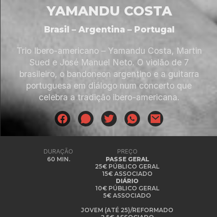
YAMANDU COSTA
Brasil – Argentina – Portugal
Trio Ibero-americano – Yamandu Costa, Martin
Sued e José Manuel Neto. O violão de 7
brasileiro, o bandoneon argentino e a guitarra
portuguesa em diálogo num concerto que
celebra a tradição ibero-americana.
DURAÇÃO
PREÇO
60 MIN.
PASSE GERAL
25€ PÚBLICO GERAL
15€ ASSOCIADO
DIÁRIO
10€ PÚBLICO GERAL
5€ ASSOCIADO
JOVEM (ATÉ 25)/REFORMADO