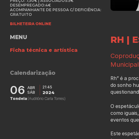
PREÇO: 7,50€ | ASSOCIADOS:5€
DESEMPREGADO:4€
ACOMPANHANTE DE PESSOA C/ DEFICIÊNCIA:
GRATUITO
BILHETEIRA ONLINE
MENU
RH | 
Ficha técnica e artística
Coproduç
Municipa
Calendarização
Rh” é a proc
do sonho hu
06
21:45
ABR
questionando
SÁB
2024
Tondela
(Auditório Carla Torres)
O espetácul
como iguais,
eventos que
Este espetá