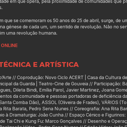
idade em que opera, pela proximidade de comunidades que pr
s.
m que se comemoram os 50 anos do 25 de abril, surge, de um
 na génese de cada um, um sentido de revolução. Não no sent
sim uma revolução humana.
 ONLINE
TÉCNICA E ARTÍSTICA
o’Arte // Coprodução: Novo Ciclo ACERT | Casa da Cultura 
icipal da Guarda | Teatro-Cine de Gouveia // Participação: Ba
gues, Dileta Bindi, Emília Parol, Javier Martinez, Joana Gom
entos da comunidade e pessoas portadoras de deficiência das
nta Comba Dão), ASSOL (Oliveira de Frades), VÁRIOS (Tond
na Rita Barata, Pedro Sena Nunes // Coreografia: Ana Rita Ba
oio à Dramaturgia: João Cunha // Espaço Cénico e Figurinos:
r de Tai Chi e Kung Fu: Marco Gonçalves // Desenho e Operaç