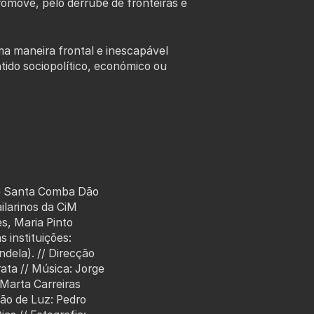
omove, pelo derrube de fronteiras e
a maneira frontal e inescapável
ido sociopolítico, económico ou
de Santa Comba Dão
ilarinos da CiM
es, Maria Pinto
 instituições:
ela). // Direcção
rata // Música: Jorge
 Marta Carreiras
ão de Luz: Pedro