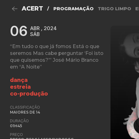
ACERT
/
PROGRAMAÇÃO
TRIGO LIMPO
E
06
ABR , 2024
SÁB
“Em tudo o que já fomos Está o que
seremos Mas cabe perguntar ‘Foi isto
que quisemos?’” José Mário Branco
em “A Noite”
dança
estreia
co-produção
CLASSIFICAÇÃO
MAIORES DE 14
DURAÇÃO
01H45
PREÇO