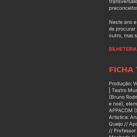
transversal
preconceito
Neste ano e
de procurar
outro, mas 
BILHETEIRA
FICHA 
Produção: V
| Teatro Mun
(Bruno Rodri
e noé), elem
APPACDM (Sa
Artistica: A
Queijo // Ap
// Professo