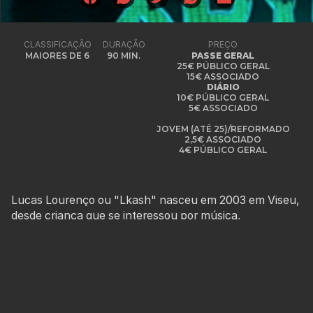
CLASSIFICAÇÃO
DURAÇÃO
PREÇO
MAIORES DE 6
90 MIN.
PASSE GERAL
25€ PÚBLICO GERAL
15€ ASSOCIADO
DIÁRIO
10€ PÚBLICO GERAL
5€ ASSOCIADO
JOVEM (ATÉ 25)/REFORMADO
2,5€ ASSOCIADO
4€ PÚBLICO GERAL
Lucas Lourenço ou "Lkash" nasceu em 2003 em Viseu,
desde criança que se interessou por música,
especialmente música electrónica, à qual se tem
dedicado ao longo destes anos.
Em 2020, começou a aprofundar-se na área do DJing,
fazendo formações online e estudando vários recursos
e técnicas existentes nessa área.
O seu projeto musical baseia-se principalmente no