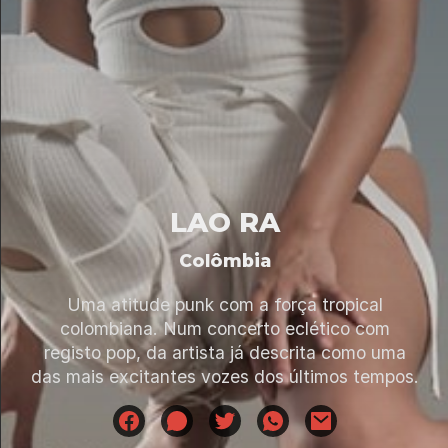
LAO RA
Colômbia
Uma atitude punk com a força tropical
colombiana. Num concerto eclético com
registo pop, da artista já descrita como uma
das mais excitantes vozes dos últimos tempos.