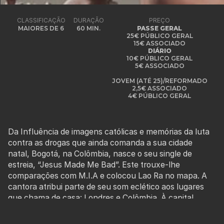
CLASSIFICAÇÃO
DURAÇÃO
PREÇO
MAIORES DE 6
60 MIN.
PASSE GERAL
25€ PÚBLICO GERAL
15€ ASSOCIADO
DIÁRIO
10€ PÚBLICO GERAL
5€ ASSOCIADO
JOVEM (ATÉ 25)/REFORMADO
2,5€ ASSOCIADO
4€ PÚBLICO GERAL
Da Influência de imagens católicas e memórias da luta
contra as drogas que ainda comanda a sua cidade
natal, Bogotá, na Colômbia, nasce o seu single de
estreia, “Jesus Made Me Bad”. Este trouxe-lhe
comparações com M.I.A e colocou Lao Ra no mapa. A
cantora atribui parte de seu som eclético aos lugares
que chama de casa: Londres e Colômbia. À capital
inglesa – onde viveu durante mais de 10 anos – atribui a
adoção de uma certa atitude punk e à Colômbia por