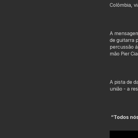
Colômbia, vi
A mensagem 
de guitarra 
percussão á
mão Pier Cia
A pista de 
união - a r
“Todos nós