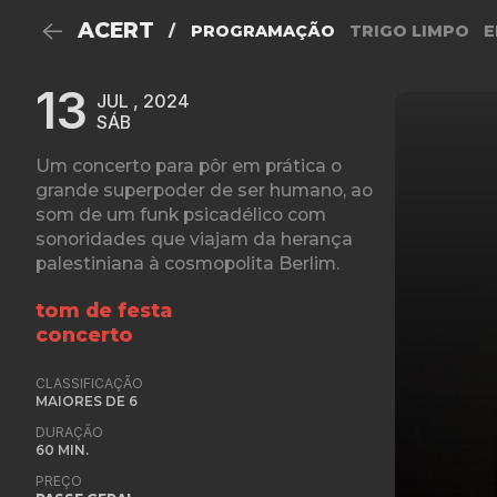
ACERT
/
PROGRAMAÇÃO
TRIGO LIMPO
E
13
JUL , 2024
SÁB
Um concerto para pôr em prática o
grande superpoder de ser humano, ao
som de um funk psicadélico com
sonoridades que viajam da herança
palestiniana à cosmopolita Berlim.
tom de festa
concerto
CLASSIFICAÇÃO
MAIORES DE 6
DURAÇÃO
60 MIN.
PREÇO