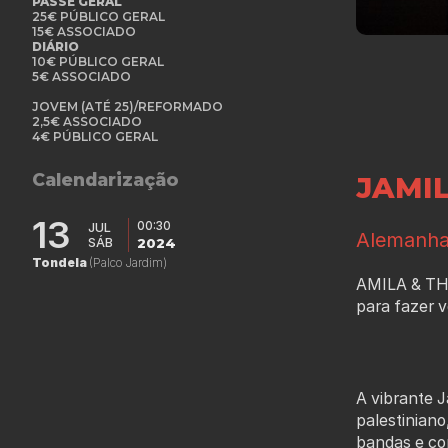
PASSE GERAL
25€ PÚBLICO GERAL
15€ ASSOCIADO
DIÁRIO
10€ PÚBLICO GERAL
5€ ASSOCIADO
JOVEM (ATÉ 25)/REFORMADO
2,5€ ASSOCIADO
4€ PÚBLICO GERAL
Calendarização
JAMI
13
00:30
JUL
Alemanha 
SÁB
2024
Tondela
(Palco Jardim)
AMILA & TH
para fazer v
A vibrante J
palestiniano
bandas e com