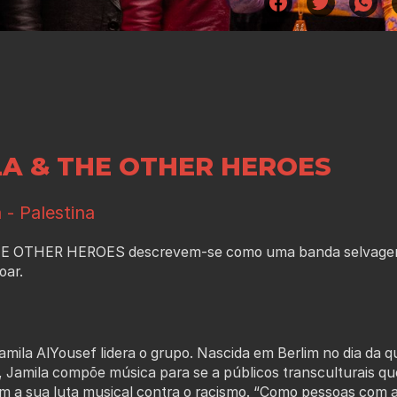
LA & THE OTHER HEROES
- Palestina
E OTHER HEROES descrevem-se como uma banda selvagem d
oar.
amila AlYousef lidera o grupo. Nascida em Berlim no dia da q
, Jamila compõe música para se a públicos transculturais qu
 a sua luta musical contra o racismo. “Como pessoas com ante