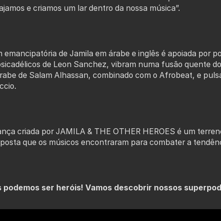
ajamos e criamos um lar dentro da nossa música”.
emancipatória de Jamila em árabe e inglês é apoiada por po
psicadélicos de Leon Sanchez, vibram numa fusão quente dos
rabe de Salam Alhassan, combinado com o Afrobeat, e pulsaç
ccio.
dança criada por JAMILA & THE OTHER HEROES é um terreno f
esposta que os músicos encontraram para combater a tendênc
 podemos ser heróis! Vamos descobrir nossos superpode