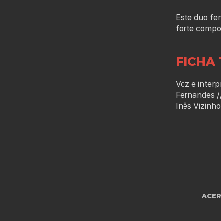
Este duo fem
forte compon
FICHA 
Voz e interp
Fernandes //
Inês Vizinho
ACE