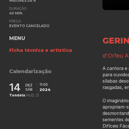
MAIORES DE 6
DURAÇÃO
40 MIN.
PREÇO
EVENTO CANCELADO
MENU
GERI
Ficha técnica e artística
d'Orfeu A
A cantora e
Calendarização
para ouvidos
sílabas des
14
11:00
DEZ
rasgadas, e
SÁB
2024
Tondela
(AUD. 2)
O imaginário
apropriam-se
desmontando
sementes de
Difíceis Fác