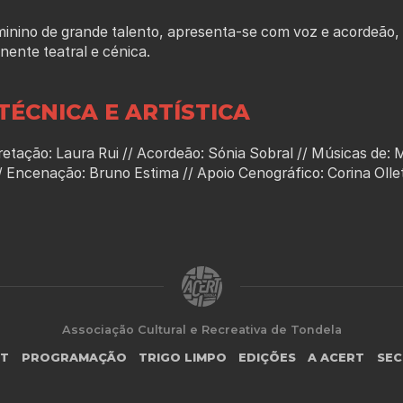
inino de grande talento, apresenta-se com voz e acordeão, n
ente teatral e cénica.
TÉCNICA E ARTÍSTICA
retação: Laura Rui // Acordeão: Sónia Sobral // Músicas de: 
 Encenação: Bruno Estima // Apoio Cenográfico: Corina Ollett
Associação Cultural e Recreativa de Tondela
RT
PROGRAMAÇÃO
TRIGO LIMPO
EDIÇÕES
A ACERT
SEC