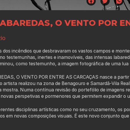
LABAREDAS, O VENTO POR E
io
ios dos incêndios que desbravaram os vastos campos e monte
o testemunhas, inertes e inamovíveis, das intensas labaredas
ulminou, como testemunho, a imagem fotográfica de uma lua
DAS, O VENTO POR ENTRE AS CARCAÇAS nasce a partir dos e
o artista realizou na zona de Benagouro e Samardã-Vila Rea
 mostra. Numa contínua revisão do portefólio de imagens r
novas perspetivas e pormenores que permitem expandir o univ
erentes disciplinas artísticas como no seu cruzamento, os p
os em novas composições visuais. É este novo conjunto que