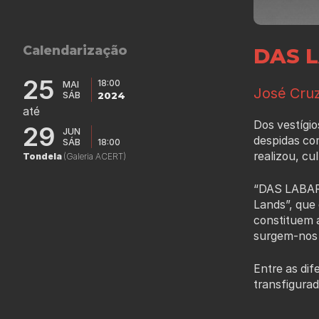
Calendarização
DAS 
25
18:00
MAI
José Cruz
SÁB
2024
até
Dos vestíg
29
JUN
despidas com
SÁB
18:00
realizou, c
Tondela
(Galeria ACERT)
“DAS LABARE
Lands”, que 
constituem a
surgem-nos 
Entre as dif
transfigurad