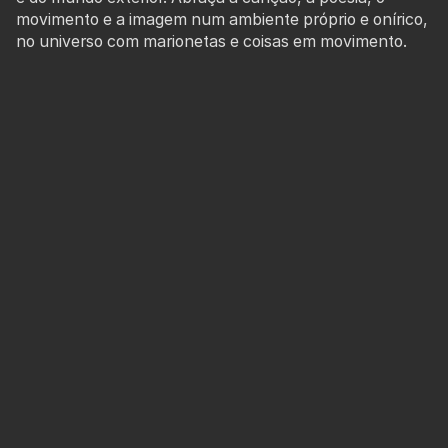
movimento e a imagem num ambiente próprio e onírico,
no universo com marionetas e coisas em movimento.
Aquele lugar existe
Como um forte vermelho
Um castelo De onde retiro tudo
O mundo de luz
Que sou eu que és tu
Eu sou tu
Aquele lugar existe
Uma floresta sem querer
E sem querer dizer mar
Porque não sabe o que é
Mundo de luz
Parcela