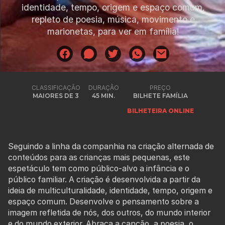
identidade, tempo, origem e espaço comum,
repleto de poesia, música, movimento e
marionetas, para ver em família!
CLASSIFICAÇÃO
DURAÇÃO
PREÇO
MAIORES DE 3
45 MIN.
BILHETE FAMÍLIA
BILHETEIRA ONLINE
Seguindo a linha da companhia na criação alternada de
conteúdos para as crianças mais pequenas, este
espetáculo tem como público-alvo a infância e o
público familiar. A criação é desenvolvida a partir da
ideia de multiculturalidade, identidade, tempo, origem e
espaço comum. Desenvolve o pensamento sobre a
imagem refletida de nós, dos outros, do mundo interior
e do mundo exterior. Abraça a canção, a poesia, o