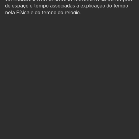
de espaço e tempo associadas à explicação do tempo
pela Física e do tempo do relógio.
“Não há pontos fixos no espaço” é a frase de Albert
Einstein que serve de ponto de partida para esta
oficina. Através de jogos de composição com bases de
coreografia, os participantes irão explorar os conceitos
de marcação e improvisação, recorrendo ao tempo, à
velocidade, à repetição, à pausa e à dissociação da
relação entre música e dança.
No final, pretende-se que surjam pequena coreografias
que traduzam este tema complexo e pouco palpável
que é o Tempo.
A oficina nasce a partir do universo do espetáculo
“Time”, do Teatrão, que será também apresentado na
ACERT no dia 9 de junho.