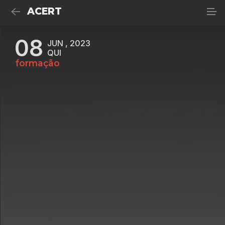
ACERT
08
JUN , 2023
QUI
formação