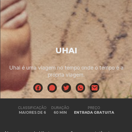
UHAI
Uhai é uma viagem no tempo onde o tempo é a
própria viagem.
CLASSIFICAÇÃO
DURAÇÃO
PREÇO
MAIORES DE 6
60 MIN
ENTRADA GRATUITA