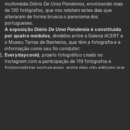
multimédia
Diário De Uma Pandemia
, envolvendo mais
de 130 fotógrafos, que nos relatam estes dias que
alteraram de forma brusca o panorama dos
portugueses.
A exposição
Diário De Uma Pandemi
a é constituída
por quatro módulos
, divididos entre a Galeria ACERT e
o Museu Terras de Besteiros, que têm a fotografia e a
informação como seu fio condutor:
Everydaycovid
, projeto fotográfico criado no
Instagram com a participação de 119 fotógrafos e
fotojornalistas portugueses, entre eles oito editores que
diariamente selecionavam os registos fotográficos
deste grupo de profissionais. “O isolamento, o sentido
de clausura, a nova realidade das máscaras, a dinâmica
dentro dos hospitais, lares, momentos políticos e até
funerais, são alguns dos temas retratados”, como
descreve o fotojornalista Miguel A. Lopes, um dos
fundadores do projeto.
Retratos De Portugal Pelas Agências De Notícias
,
uma seleção de fotografias das agências AFP, AP,