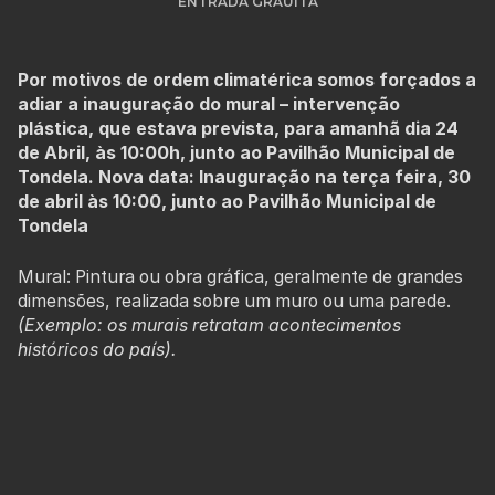
ENTRADA GRAUITA
Por motivos de ordem climatérica somos forçados a
adiar a inauguração do mural – intervenção
plástica, que estava prevista, para amanhã dia 24
de Abril, às 10:00h, junto ao Pavilhão Municipal de
Tondela. Nova data: Inauguração na terça feira, 30
de abril às 10:00, junto ao Pavilhão Municipal de
Tondela
Mural: Pintura ou obra gráfica, geralmente de grandes
dimensões, realizada sobre um muro ou uma parede.
(Exemplo: os murais retratam acontecimentos
históricos do país).
Convidamos os alunos de Artes da turma 10º E, da
Escola Secundária de Tondela e o seu professor,
Manuel Paraíba, para uma sessão no palco do Auditório
1, no Novo Ciclo Acert, onde visualizámos alguns dos