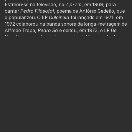
Estreou-se na televisão, no
Zip-Zip
, em 1969, para
cantar
Pedra Filosofal
, poema de António Gedeão, que
o popularizou. O EP
Dulcineia
foi lançado em 1971, em
1972 colaborou na banda sonora da longa-metragem de
Alfredo Tropa,
Pedro Só
e editou, em 1973, o LP
De
Viva Voz
, gravado ao vivo com José Afonso e José
Jorge Letria.
Foi um dos muitos músicos que, conjuntamente com
Zeca Afonso, participou no influente e extraordinário
espetáculo que encheu o Coliseu, a 29 de Março de
1974, acabando num coro de Grândola Vila Morena.
PREÇO:
7,50€ /
Associado:
5€ /
Descontos
: 6
€ /
Desempregado
: 2,50€ /
Bilhete família disponível
BOL - Bilheteira Online
MENU