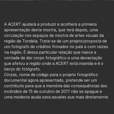
A ACERT ajudará a produzir e acolherá a primeira
apresentação desta mostra, que terá depois, uma
circulação nos espaços de mostra de artes visuais da
região de Tondela. Trata-se de um projeto/proposta de
um fotógrafo de créditos firmados no país e com raízes
na região. É dessa particular relação que nasce a
vontade de dar corpo fotográfico a uma devastação
que afetou a região onde a ACERT está inserida e é o
berço do fotógrafo.
Cinzas, nome de código para o projeto fotográfico
documental agora apresentado, pretende ser um
contributo para que a memória das consequências dos
incêndios de 15 de outubro de 2017 não se apague e
uma modesta ajuda para aqueles que mais diretamente
sofreram os seus efeitos.
Este trabalho reveste-se de um carácter solidário as
obras serão vendidas a instituições e empresas sendo o