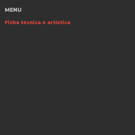
MENU
Ficha técnica e artística
Calendarização
FICHA TÉCNICA E ARTÍSTICA
Ilustrações:
José Almeida
Editora:
Chiado Editora
Orador Convidado:
Rui Fonte
Biografia
Luís Leitão nasceu em Viseu, em 1981. É docente na