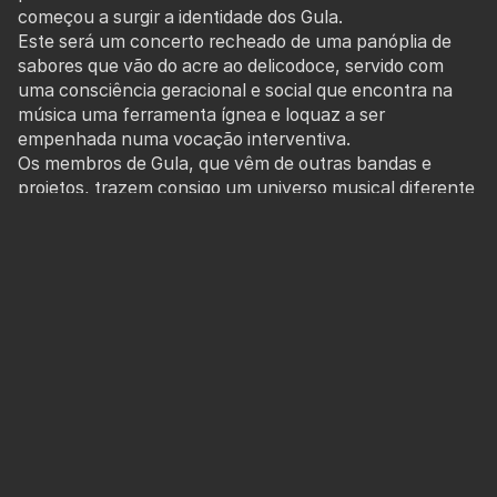
começou a surgir a identidade dos Gula.
Este será um concerto recheado de uma panóplia de
sabores que vão do acre ao delicodoce, servido com
uma consciência geracional e social que encontra na
música uma ferramenta ígnea e loquaz a ser
empenhada numa vocação interventiva.
Os membros de Gula, que vêm de outras bandas e
projetos, trazem consigo um universo musical diferente
que veio enriquecer a sonoridade do coletivo.
Gravaram o EP de estreia
O Ano da Fome
nos Malware
Studios, com David Jerónimo (FF, Concealment), onde
selecionaram cinco músicas intensas.
Em 2013, "Portugal em Chamas" foi o single de estreia,
cujo vídeo esteve em destaque no Myspace Portugal e
no Palco Principal.
MENU