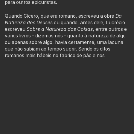
para outros epicuristas.
Quando Cícero, que era romano, escreveu a obra
Da
Natureza dos Deuses
ou quando, antes dele, Lucrécio
escreveu
Sobre a Natureza das Coisas
, entre outros e
vários livros - dizemos nós - quanto à natureza de algo
ou apenas sobre algo, havia certamente, uma lacuna
que não sabiam ao tempo suprir. Sendo os ditos
romanos mais hábeis no fabrico de pão e nos
divertimentos circenses, desconheciam por certo os
bitoques e o jogo da bola, tal qual nos é caro ao
sentimento. Esse desconhecimento, e na linha de
Einstein, que afirmava existirem ondas gravitacionais,
mas apenas em 2016 se comprovou ser um facto, era
intuído, ainda assim.
Este
Dos bitoques e dos Campos da Bola
vem dar
corpo a essa intuição. "Da Natureza dos Bitoques e dos
Campos da Bola" seria a formulação que quer Lucrécio,
quer Cícero tomariam para sua "Opus" maior. Viveram