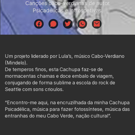
Canções cabo-verdianas de autor.
Psicadélicas e introspetivas.
Um projeto liderado por Lula’s, músico Cabo-Verdiano
(Mindelo).
De temperos finos, esta Cachupa faz-se de
mormacentas chamas e doce embalo de viagem,
conjugando de forma sublime a escola do rock de
Seattle com sons crioulos.
“Encontro-me aqui, na encruzilhada da minha Cachupa
Psicadélica, música para fazer fotossíntese, música das
entranhas do meu Cabo Verde, nação cultural”.
É assim que o Homem da morna alternativa caracteriza