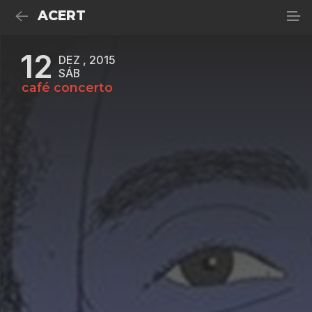
ACERT
12
DEZ , 2015
SÁB
café concerto