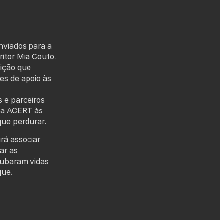
enviados para a
ritor Mia Couto,
uição que
es de apoio às
 e parceiros
e a ACERT às
que perdurar.
irá associar
ar as
oubaram vidas
que.