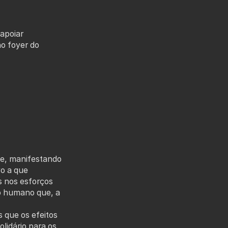
 apoiar
o foyer do
e, manifestando
vo a que
s nos esforços
ão humano que, a
que os efeitos
lidário para os