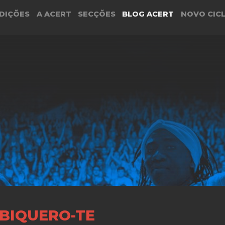
DIÇÕES
A ACERT
SECÇÕES
BLOG ACERT
NOVO CIC
IQUERO-TE