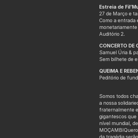
Estreia de Fil’M
27 de Março e t
Como a entrada é
monetariamente e
Auditório 2.
CONCERTO DE C
Samuel Úria & pa
Sem bilhete de 
QUEIMA E REBE
Peditório de fu
Somos todos cha
a nossa solidari
fraternalmente e
gigantescos que 
nível mundial, d
MOÇAMBIQuero-te
da tragédia serã