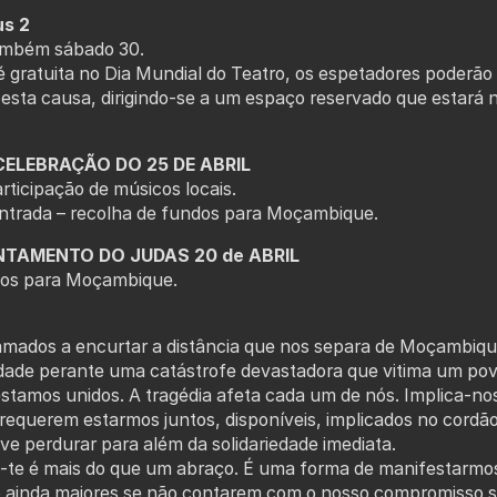
us 2
ambém sábado 30.
 gratuita no Dia Mundial do Teatro, os espetadores poderão
sta causa, dirigindo-se a um espaço reservado que estará n
ELEBRAÇÃO DO 25 DE ABRIL
rticipação de músicos locais.
entrada – recolha de fundos para Moçambique.
NTAMENTO DO JUDAS 20 de ABRIL
ndos para Moçambique.
mados a encurtar a distância que nos separa de Moçambiqu
edade perante uma catástrofe devastadora que vitima um po
stamos unidos. A tragédia afeta cada um de nós. Implica-no
requerem estarmos juntos, disponíveis, implicados no cord
eve perdurar para além da solidariedade imediata.
 é mais do que um abraço. É uma forma de manifestarmos 
o ainda maiores se não contarem com o nosso compromisso so