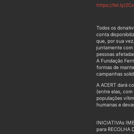
https://bit.ly/2C
Todos os donativ
conta disponibil
que, por sua vez
juntamente com a
pessoas afetada
A Fundação Ferna
formas de manter
campanhas solidá
A ACERT dará cont
(entre elas, co
populações vítim
humanas e devast
INICIATIVAs IM
para RECOLHA 