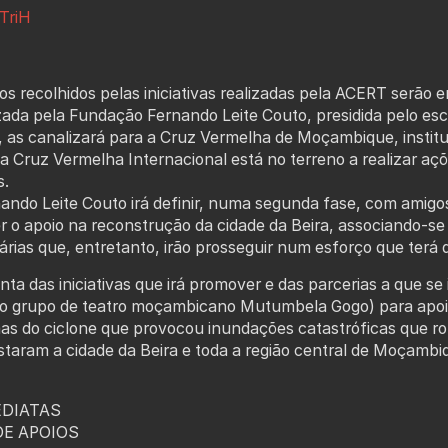
vTriH
os recolhidos pelas iniciativas realizadas pela ACERT serão 
izada pela Fundação Fernando Leite Couto, presidida pelo esc
, as canalizará para a Cruz Vermelha de Moçambique, instit
 Cruz Vermelha Internacional está no terreno a realizar açõ
s.
ndo Leite Couto irá definir, numa segunda fase, com amigos
 o apoio na reconstrução da cidade da Beira, associando-s
rias que, entretanto, irão prosseguir num esforço que terá 
a das iniciativas que irá promover e das parcerias a que se 
m o grupo de teatro moçambicano Mutumbela Gogo) para apoi
as do ciclone que provocou inundações catastróficas que r
aram a cidade da Beira e toda a região central de Moçambi
EDIATAS
DE APOIOS